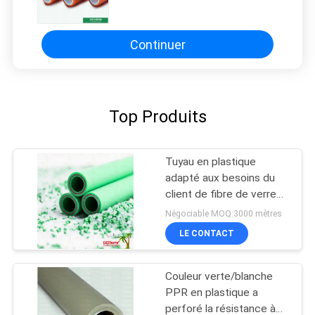
construction
Continuer
Top Produits
Tuyau en plastique
adapté aux besoins du
client de fibre de verre
de PPR, tuyau d'eau
Négociable MOQ:3000 mètres
chaude en plastique sûr
LE CONTACT
fiable
Couleur verte/blanche
PPR en plastique a
perforé la résistance à