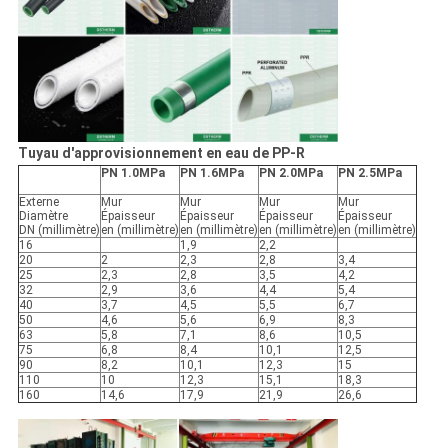
Tuyau d'approvisionnement en eau de PP-R
PN 1.0MPa
PN 1.6MPa
PN 2.0MPa
PN 2.5MPa
Externe
Mur
Mur
Mur
Mur
Diamètre
Épaisseur
Épaisseur
Épaisseur
Épaisseur
DN (millimètre)
en (millimètre)
en (millimètre)
en (millimètre)
en (millimètre)
16
1,9
2,2
20
2
2,3
2,8
3,4
25
2,3
2,8
3,5
4,2
32
2,9
3,6
4,4
5,4
40
3,7
4,5
5,5
6,7
50
4,6
5,6
6,9
8,3
63
5,8
7,1
8,6
10,5
75
6,8
8,4
10,1
12,5
90
8,2
10,1
12,3
15
110
10
12,3
15,1
18,3
160
14,6
17,9
21,9
26,6