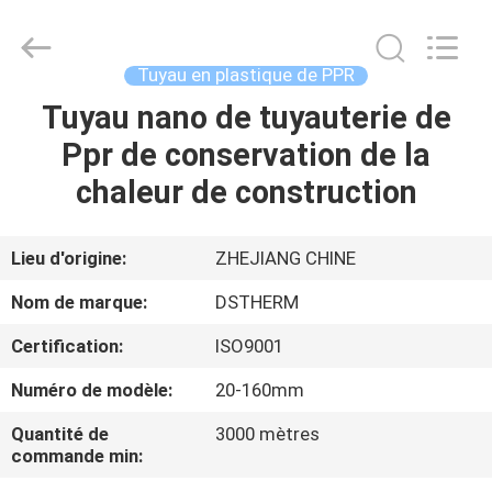
-
2026
DSTHERM
INDUSTRIAL
LIMITED.
Tuyau en plastique de PPR
All
Rights
Tuyau nano de tuyauterie de
ACCUEIL
Reserved.
Ppr de conservation de la
PRODUITS
chaleur de construction
À
Lieu d'origine:
ZHEJIANG CHINE
PROPOS
Nom de marque:
DSTHERM
DE
Certification:
ISO9001
NOUS
Numéro de modèle:
20-160mm
VISITE
Quantité de
3000 mètres
commande min:
DE