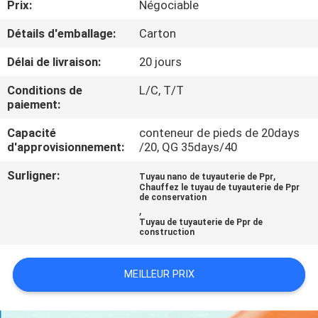
Prix:
Négociable
L'USINE
Détails d'emballage:
Carton
CONTRÔLE
Délai de livraison:
20 jours
QUALITÉ
Conditions de
L/C, T/T
paiement:
CONTACTEZ-
Capacité
conteneur de pieds de 20days
d'approvisionnement:
/20, QG 35days/40
NOUS
Surligner:
,
Tuyau nano de tuyauterie de Ppr
Chauffez le tuyau de tuyauterie de Ppr
NOUVELLES
de conservation
,
Tuyau de tuyauterie de Ppr de
construction
LES
AFFAIRES
MEILLEUR PRIX
PLAN