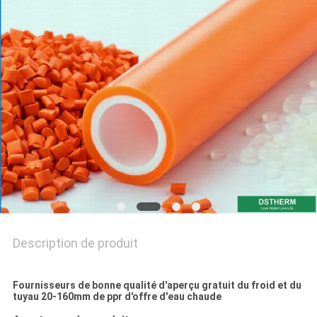
DU
SITE
POLITIQUE
EN
MATIÈRE
DE
PROTECTION
DE
LA
Description de produit
VIE
PRIVÉE
Fournisseurs de bonne qualité d'aperçu gratuit du froid et du
tuyau 20-160mm de ppr d'offre d'eau chaude