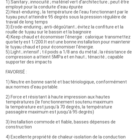
1).Sanitary ; innocuité ; matériel vert d'architecture ; peut être
employé pour la conduite d'eau épurée
2).Heat-enduring ; la température de l'eau fonctionnant par le
tuyau peut atteindre 95 degrés sous la pression régulière de
travail de long temps
3).Erode-enduring ; anti-dégoûtant ; évitez la confiture et la
rouille de tuyau sur le bassin et la baignoire
4).Keep chaud et économiser l'énergie : calorique transmettez
quotiety est 1/200.It est une bonne installation pour maintenir
le tuyau chaud et pour économiser l'énergie.
5).Light ; intensif ; t il poids a 1/8 ans du métal ; la résistance de
compression a atteint 5MPa et en haut ; ténacité ; capable
supporter des impacts
FAVORISÉ :
1) Neutre en bonne santé et bactériologique, conformément
aux normes d'eau potable.
2) Force et résistant à haute impression aux hautes
températures (le fonctionnement soutenu maximum
la température est jusqu'à 70 degrés, la température
passagère maximum est jusqu'à 95 degrés)
3) Installation commode et fiable, basses dépenses de
construction
4) Excellente propriété de chaleur-isolation de la conduction