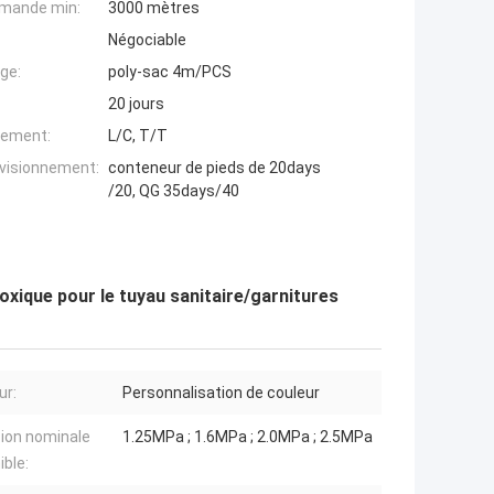
mande min:
3000 mètres
Négociable
ge:
poly-sac 4m/PCS
20 jours
iement:
L/C, T/T
ovisionnement:
conteneur de pieds de 20days
/20, QG 35days/40
toxique pour le tuyau sanitaire/garnitures
ur:
Personnalisation de couleur
ion nominale
1.25MPa ; 1.6MPa ; 2.0MPa ; 2.5MPa
ible: