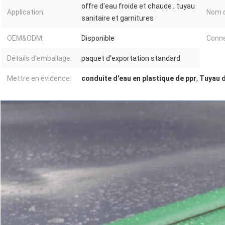
offre d'eau froide et chaude ; tuyau
Application:
Nom 
sanitaire et garnitures
OEM&ODM:
Disponible
Conne
Détails d'emballage:
paquet d'exportation standard
Mettre en évidence:
conduite d'eau en plastique de ppr
,
Tuyau d