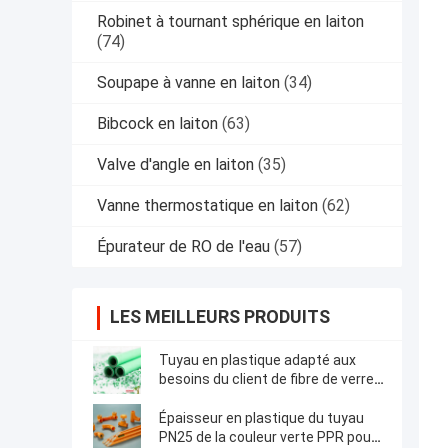
Robinet à tournant sphérique en laiton
(74)
Soupape à vanne en laiton
(34)
Bibcock en laiton
(63)
Valve d'angle en laiton
(35)
Vanne thermostatique en laiton
(62)
Épurateur de RO de l'eau
(57)
LES MEILLEURS PRODUITS
Tuyau en plastique adapté aux
besoins du client de fibre de verre
de PPR, tuyau d'eau chaude en
plastique sûr fiable
Épaisseur en plastique du tuyau
PN25 de la couleur verte PPR pour