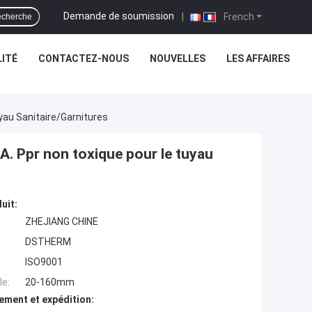
Demande de soumission
|
French
cherche
ITÉ
CONTACTEZ-NOUS
NOUVELLES
LES AFFAIRES
yau Sanitaire/garnitures
.A. Ppr non toxique pour le tuyau
uit:
ZHEJIANG CHINE
DSTHERM
ISO9001
e:
20-160mm
ement et expédition: