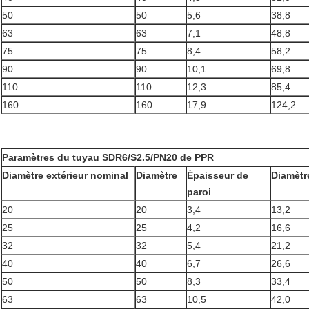
50
50
5,6
38,8
63
63
7,1
48,8
75
75
8,4
58,2
90
90
10,1
69,8
110
110
12,3
85,4
160
160
17,9
124,2
Paramètres du tuyau SDR6/S2.5/PN20 de PPR
Diamètre extérieur nominal
Diamètre
Épaisseur de
Diamètre
paroi
20
20
3,4
13,2
25
25
4,2
16,6
32
32
5,4
21,2
40
40
6,7
26,6
50
50
8,3
33,4
63
63
10,5
42,0