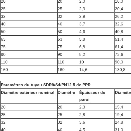
20
20
2,0
16,0
25
25
2,3
20,4
32
32
2,9
26,2
40
40
3,7
32,6
50
50
4,6
40,8
63
63
5,8
51,4
75
75
6,8
61,4
90
90
8,2
73,6
110
110
10
90,0
160
160
14,6
130,8
Paramètres du tuyau SDR9/S4/PN12.5 de PPR
Diamètre extérieur nominal
Diamètre
Épaisseur de
Diamètre
paroi
20
20
2,3
15,4
25
25
2,8
19,4
32
32
3,6
24,8
40
40
4,5
31,0