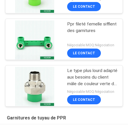
syndicats 20-110
LE CONTACT
millimètres
Ppr fileté femelle sifflent
des garnitures
Négociable MOQ:Négociation
LE CONTACT
Le type plus lourd adapté
aux besoins du client
mâle de couleur verte de
garnitures de tuyau de
Négociable MOQ:Négociation
Ppr a fileté l'union
LE CONTACT
Garnitures de tuyau de PPR