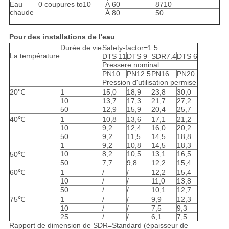
Eau
0 coupures to10
À 60
8710
chaude
À 80
50
Pour des installations de l'eau
Durée de vie
Safety-factor=1.5
La température
DTS 11
DTS 9
SDR7.4
DTS 6
Pressere nominal
PN10
PN12.5
PN16
PN20
Pression d'utilisation permise
20℃
1
15,0
18,9
23,8
30,0
10
13,7
17,3
21,7
27,2
50
12,9
15,9
20,4
25,7
40℃
1
10,8
13,6
17,1
21,2
10
9,2
12,4
16,0
20,2
50
9,2
11,5
14,5
18,8
1
9,2
10,8
14,5
18,3
10
8,2
10,5
13,1
16,5
50℃
50
7,7
9,8
12,2
15,4
60℃
1
/
/
12,2
15,4
10
/
/
11,0
13,8
50
/
/
10,1
12,7
75℃
1
/
/
9,9
12,3
10
/
/
7,5
9,3
25
/
/
6,1
7,5
Rapport de dimension de SDR=Standard (épaisseur de