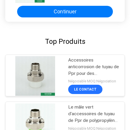
industrielle
Continuer
Top Produits
Accessoires
anticorrosion de tuyau de
Ppr pour des
équipements de piscine
Négociable MOQ:Négociation
LE CONTACT
Le mâle vert
d'accessoires de tuyau
de Ppr de polypropylène
a fileté la taille des
Négociable MOQ:Négociation