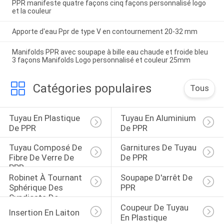
PPR manifeste quatre façons cinq façons personnalisé logo
et la couleur
Apporte d'eau Ppr de type V en contournement 20-32 mm
Manifolds PPR avec soupape à bille eau chaude et froide bleu
3 façons Manifolds Logo personnalisé et couleur 25mm
Catégories populaires
Tous
Tuyau En Plastique 
Tuyau En Aluminium 
De PPR
De PPR
Tuyau Composé De 
Garnitures De Tuyau 
Fibre De Verre De 
De PPR
PPR
Robinet À Tournant 
Soupape D'arrêt De 
Sphérique Des 
PPR
Syndicats De 
Coupeur De Tuyau 
Double De PPR
Insertion En Laiton
En Plastique