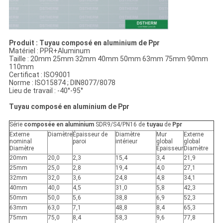
Produit : Tuyau composé en aluminium de Ppr
Matériel : PPR+Aluminum
Taille : 20mm 25mm 32mm 40mm 50mm 63mm 75mm 90mm
110mm
Certificat : ISO9001
Norme : ISO15874 ; DIN8077/8078
Lieu de travail : -40°-95°
Tuyau composé en aluminium de Ppr
Série
composée en aluminium
SDR9/S4/PN16 de
tuyau
de
Ppr
Externe
Diamètre
Épaisseur de
Diamètre
Mur
Externe
nominal
paroi
intérieur
global
global
Diamètre
Épaisseur
Diamètre
20mm
20,0
2,3
15,4
3,4
21,9
25mm
25,0
2,8
19,4
4,0
27,1
32mm
32,0
3,6
24,8
4,8
34,1
40mm
40,0
4,5
31,0
5,8
42,3
50mm
50,0
5,6
38,8
6,9
52,3
63mm
63,0
7,1
48,8
8,4
65,3
75mm
75,0
8,4
58,3
9,6
77,8