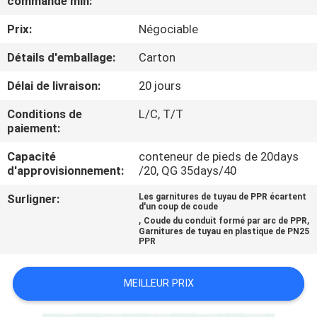
commande min:
L'USINE
Prix:
Négociable
CONTRÔLE
Détails d'emballage:
Carton
QUALITÉ
Délai de livraison:
20 jours
Conditions de
L/C, T/T
CONTACTEZ-
paiement:
NOUS
Capacité
conteneur de pieds de 20days
d'approvisionnement:
/20, QG 35days/40
NOUVELLES
Surligner:
Les garnitures de tuyau de PPR écartent
d'un coup de coude
,
,
Coude du conduit formé par arc de PPR
Garnitures de tuyau en plastique de PN25
LES
PPR
AFFAIRES
MEILLEUR PRIX
PLAN