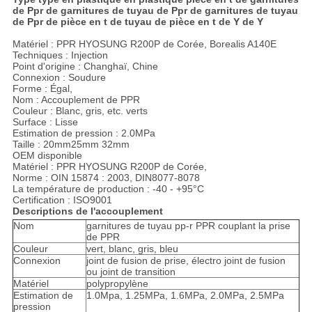
de Ppr de garnitures de tuyau de Ppr de garnitures de tuyau
de Ppr de pièce en t de tuyau de pièce en t de Y de Y
Matériel : PPR HYOSUNG R200P de Corée, Borealis A140E
Techniques : Injection
Point d'origine : Changhaï, Chine
Connexion : Soudure
Forme : Égal,
Nom : Accouplement de PPR
Couleur : Blanc, gris, etc. verts
Surface : Lisse
Estimation de pression : 2.0MPa
Taille : 20mm25mm 32mm
OEM disponible
Matériel : PPR HYOSUNG R200P de Corée,
Norme : OIN 15874 : 2003, DIN8077-8078
La température de production : -40 - +95°C
Certification : ISO9001
Descriptions de l'accouplement
Nom
garnitures de tuyau pp-r PPR couplant la prise
de PPR
Couleur
vert, blanc, gris, bleu
Connexion
joint de fusion de prise, électro joint de fusion
ou joint de transition
Matériel
polypropylène
Estimation de
1.0Mpa, 1.25MPa, 1.6MPa, 2.0MPa, 2.5MPa
pression