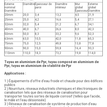
Externe
Diamètre
Épaisseur de
Diamètre
Mur
Externe
nominal
paroi
intérieur
global
global
Diamètre
Épaisseur
Diamètre
20mm
20,0
3,4
13,2
4,5
21,9
25mm
25,0
4,2
16,6
5,4
27,1
32mm
32,0
5,4
21,2
6,7
34,1
40mm
40,0
6,7
26,6
8,0
42,3
50mm
50,0
8,3
33,2
9,6
52,3
63mm
63,0
10,5
42,0
11,8
65,3
75mm
75,0
12,5
49,8
13,8
77,8
90mm
90,0
15,0
59,8
16,4
93,3
110mm
110,0
18,3
73,2
19,8
114,0
Tuyau en aluminium de Ppr, tuyau composé en aluminium de
Ppr, tuyau en aluminium de stabilité de Ppr
Applications :
1 ) Équipements d'offre d'eau froide et chaude pour des édifices
publics
2 ) Nourriture, réseaux industriels chimiques et électroniques de
canalisation tels que des réseaux de canalisation pour
transporter toutes sortes de liquide corrosif (telles que l'acide,
le mâle et l'eau désionisée)
3 ) Réseaux de canalisation de système de production d'eau