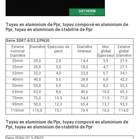
Tuyau en aluminium de Ppr, tuyau composé en aluminium de
Ppr, tuyau en aluminium de stabilité de Ppr
Série SDR7.4/S3.2/PN20
Externe
Diamètre
Épaisseur de
Diamètre
Mur
Externe
nominal
paroi
intérieur
global
global
Diamètre
Épaisseur
Diamètre
20mm
20,0
2,8
14,4
3,9
21,9
25mm
25,0
3,5
18,0
4,7
27,1
32mm
32,0
4,5
23,0
5,7
34,1
40mm
40,0
5,6
28,8
6,8
42,3
50mm
50,0
6,9
36,2
8,2
52,3
63mm
63,0
8,6
45,6
10,0
65,3
75mm
75,0
10,3
54,4
11,5
77,8
90mm
90,0
12,3
65,4
13,7
93,3
110mm
110,0
15,1
79,9
16,6
114,0
Tuyau en aluminium de Ppr, tuyau composé en aluminium de
Ppr, tuyau en aluminium de stabilité de Ppr
Série SDR6/S2.5/PN25