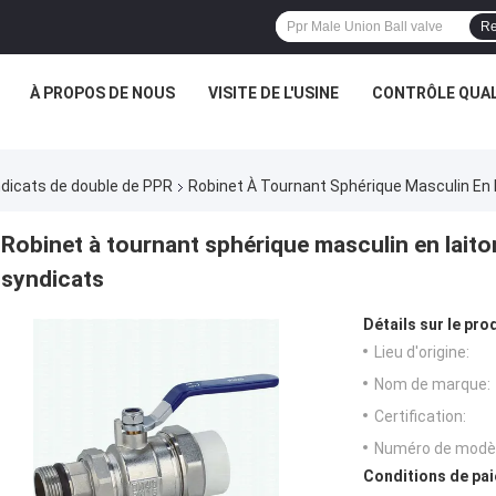
Re
À PROPOS DE NOUS
VISITE DE L'USINE
CONTRÔLE QUAL
ndicats de double de PPR
Robinet À Tournant Sphérique Masculin En 
Robinet à tournant sphérique masculin en laito
syndicats
Détails sur le prod
Lieu d'origine:
Nom de marque:
Certification:
Numéro de modèl
Conditions de pai