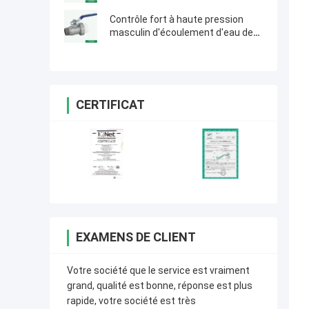
d'eau de qualité de robinet à
tournant sphérique des syndicats
Contrôle fort à haute pression
masculin d'écoulement d'eau de
qualité de robinet à tournant
sphérique des syndicats de Ppr
CERTIFICAT
EXAMENS DE CLIENT
Votre société que le service est vraiment
grand, qualité est bonne, réponse est plus
rapide, votre société est très