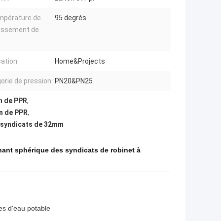
mpérature de
95 degrés
lissement de
:
cation:
Home&Projects
orie de pression:
PN20&PN25
n de PPR
,
on de PPR
,
s syndicats de 32mm
nant sphérique des syndicats de robinet à
es d'eau potable