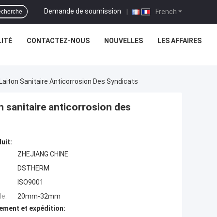
Demande de soumission
|
French
cherche
ITÉ
CONTACTEZ-NOUS
NOUVELLES
LES AFFAIRES
Laiton Sanitaire Anticorrosion Des Syndicats
n sanitaire anticorrosion des
uit:
ZHEJIANG CHINE
DSTHERM
ISO9001
e:
20mm-32mm
ement et expédition: