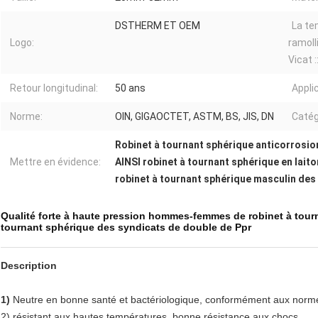
DSTHERM ET OEM
La te
Logo:
ramol
Vicat :
Retour longitudinal:
50 ans
Appli
Norme:
OIN, GIGAOCTET, ASTM, BS, JIS, DN
Catég
Robinet à tournant sphérique anticorrosio
Mettre en évidence:
AINSI robinet à tournant sphérique en lait
robinet à tournant sphérique masculin de
Qualité forte à haute pression hommes-femmes de robinet à tour
tournant sphérique des syndicats de double de Ppr
Description
1)
Neutre en bonne santé et bactériologique, conformément aux norm
2) résistant aux hautes températures, bonne résistance aux chocs