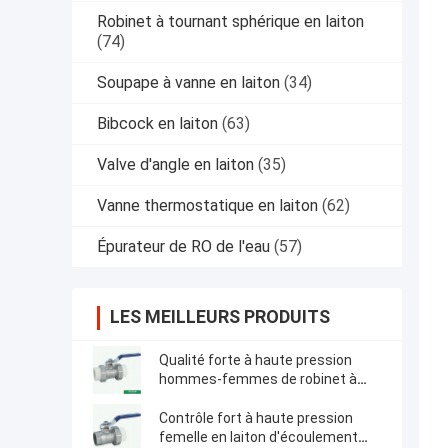
Robinet à tournant sphérique en laiton
(74)
Soupape à vanne en laiton
(34)
Bibcock en laiton
(63)
Valve d'angle en laiton
(35)
Vanne thermostatique en laiton
(62)
Épurateur de RO de l'eau
(57)
LES MEILLEURS PRODUITS
Qualité forte à haute pression
hommes-femmes de robinet à
tournant sphérique des syndicats
de robinet à tournant sphérique
Contrôle fort à haute pression
des syndicats de double de Ppr
femelle en laiton d'écoulement