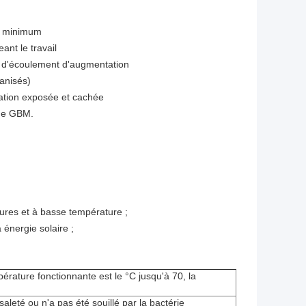
ue minimum
ant le travail
sse d'écoulement d'augmentation
anisés)
llation exposée et cachée
 de GBM.
ures et à basse température ;
énergie solaire ;
rature fonctionnante est le °C jusqu'à 70, la
aleté ou n'a pas été souillé par la bactérie