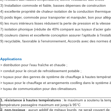
3) Installation commode et fiable, basses dépenses de construction
4) excellente propriété de chaleur-isolation de la conduction thermiq
5) poids léger, commode pour transporter et manipuler, bon pour allége
6) les murs intérieurs lisses réduisent la perte de pression et la vite
7) isolation phonique (réduite de 40% comparé aux tuyaux d'acier galv
8) couleurs claires et excellente conception assurer l'aptitude à l'insta
9) recyclable, favorable à l'environnement, Accords avec des normes
Applications
> distribution pour l'eau fraîche et chaude ;
> conduit pour le circuit de refroidissement potable ;
> tuyaux pour des genres de système de chauffage à hautes températ
> tuyaux pour le chauffage et arrangements coolling dans le système à 
> tuyau de communication pour des climatiseurs.
1. résistance à hautes températures
: le maximum a soutenu la tempé
température passagère maximum est jusqu'à 95°C
2. non-toxique
: aucun additif de métaux lourds, ne serait couvert de s