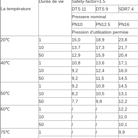
Durée de vie
Safety-factor=1.5
La température
DTS 11
DTS 9
SDR7.4
Pressere nominal
PN10
PN12.5
PN16
Pression d'utilisation permise
20℃
1
15,0
18,9
23,8
10
13,7
17,3
21,7
50
12,9
15,9
20,4
40℃
1
10,8
13,6
17,1
10
9,2
12,4
16,0
50
9,2
11,5
14,5
1
9,2
10,8
14,5
50℃
10
8,2
10,5
13,1
50
7,7
9,8
12,2
60℃
1
/
/
12,2
10
/
/
11,0
50
/
/
10,1
75℃
1
/
/
9,9