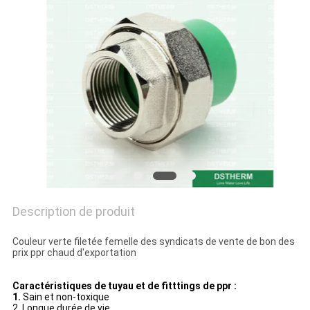
DU
SITE
POLITIQUE
EN
MATIÈRE
DE
PROTECTION
DE
Description de produit
LA
Couleur verte filetée femelle des syndicats de vente de bon des
VIE
prix ppr chaud d'exportation
PRIVÉE
Caractéristiques de tuyau et de fitttings de ppr :
1.
Sain et non-toxique
2. Longue durée de vie