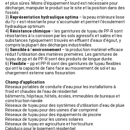
et plus sûres. Moins d'équipement lourd est nécessaire pour
décharger, manipuler le produit sur le site et la position dans des
fossés.
3)
Représentation hydraulique optima
– la peau intérieure lisse
du
Pp-
r est résistante pour s'accumuler et permet l'écoulement
hydraulique optimum.
4)
Résistance chimique
– les garnitures de tuyau de PP-R sont
résistantes à
la
corrosion par les sols agressifs et salins et les
substances typiquement trouvés en effluent d'eaux d'égout, y
compris la plupart des décharges industrielles.
5)
Sensible à
l'
environnement
– la production matériel-efficace
réduit l'utilisation des matières premières. Les garnitures de
tuyau de pp et de PP-R sont des produits de longue durée.
6)
Flexibile
– pp et PP-R sont des garnitures de tuyau flexibles
qui ont la capacité de faire face au mouvement de sol et au
chargement externe sans fissuration.
Champ d'application
Réseaux potables de conduite d'eau pour les installations à
froid et chaudes de l'eau de résidentiel
bâtiments, hôpitaux, hôtels, écoles, immeubles de bureaux et
construction navale
Réseaux de tuyau pour des systèmes d'utilisation d'eau de pluie
Réseaux de tuyau pour des usines d'air comprimé
Réseaux de tuyau pour des équipements de piscine
Réseaux de tuyau pour les usines solaires
Réseaux de tuyau en agriculture et horticulture
Caloducs pour le logement résidentiel