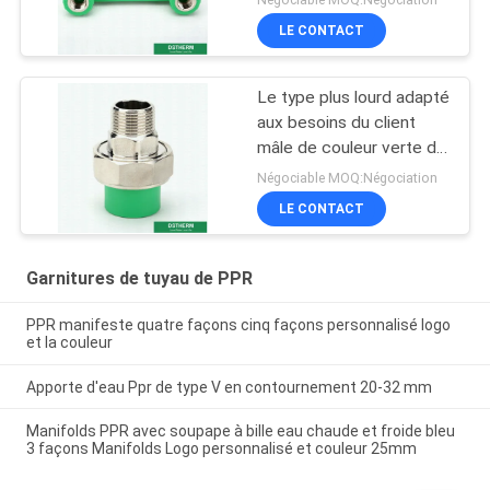
LE CONTACT
Le type plus lourd adapté
aux besoins du client
mâle de couleur verte de
garnitures de tuyau de
Négociable MOQ:Négociation
Ppr a fileté l'union
LE CONTACT
Garnitures de tuyau de PPR
PPR manifeste quatre façons cinq façons personnalisé logo
et la couleur
Apporte d'eau Ppr de type V en contournement 20-32 mm
Manifolds PPR avec soupape à bille eau chaude et froide bleu
3 façons Manifolds Logo personnalisé et couleur 25mm