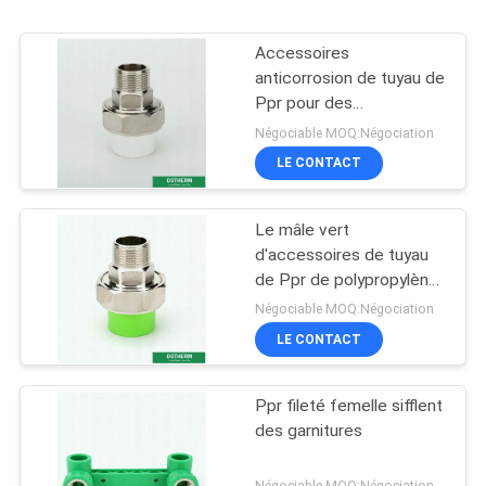
Accessoires
anticorrosion de tuyau de
Ppr pour des
équipements de piscine
Négociable MOQ:Négociation
LE CONTACT
Le mâle vert
d'accessoires de tuyau
de Ppr de polypropylène
a fileté la taille des
Négociable MOQ:Négociation
syndicats 20-110
LE CONTACT
millimètres
Ppr fileté femelle sifflent
des garnitures
Négociable MOQ:Négociation