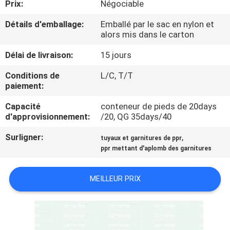
Prix:
Négociable
L'USINE
Détails d'emballage:
Emballé par le sac en nylon et
alors mis dans le carton
CONTRÔLE
Délai de livraison:
15 jours
QUALITÉ
Conditions de
L/C, T/T
paiement:
CONTACTEZ-
Capacité
conteneur de pieds de 20days
NOUS
d'approvisionnement:
/20, QG 35days/40
Surligner:
,
tuyaux et garnitures de ppr
NOUVELLES
ppr mettant d'aplomb des garnitures
LES
MEILLEUR PRIX
AFFAIRES
PLAN