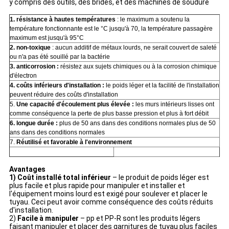
y compris des outils, des brides, et des machines de soudure
1. résistance à hautes températures
: le maximum a soutenu la
température fonctionnante est le °C jusqu'à 70, la température passagère
maximum est jusqu'à 95°C
2. non-toxique
: aucun additif de métaux lourds, ne serait couvert de saleté
ou n'a pas été souillé par la bactérie
3. anticorrosion :
résistez aux sujets chimiques ou à la corrosion chimique
d'électron
4. coûts inférieurs d'installation :
le poids léger et la facilité de l'installation
peuvent réduire des coûts d'installation
5.
Une capacité d'écoulement plus élevée :
les murs intérieurs lisses ont
comme conséquence la perte de plus basse pression et plus à fort débit
6. longue durée :
plus de 50 ans dans des conditions normales plus de 50
ans dans des conditions normales
7.
Réutilisé et favorable à l'environnement
Avantages
1) Coût installé total inférieur
– le produit de poids léger est
plus facile et plus rapide pour manipuler et installer et
l'équipement moins lourd est exigé pour soulever et placer le
tuyau. Ceci peut avoir comme conséquence des coûts réduits
d'installation.
2)
Facile à manipuler
– pp et PP-R sont les produits légers
faisant manipuler et placer des garnitures de tuyau plus faciles