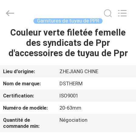
-
2026
DSTHERM
INDUSTRIAL
LIMITED.
Garnitures de tuyau de PPR
All
Rights
Couleur verte filetée femelle
ACCUEIL
Reserved.
des syndicats de Ppr
PRODUITS
d'accessoires de tuyau de Ppr
À
Lieu d'origine:
ZHEJIANG CHINE
PROPOS
Nom de marque:
DSTHERM
DE
Certification:
ISO9001
NOUS
Numéro de modèle:
20-63mm
VISITE
Quantité de
Négociation
commande min:
DE