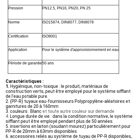
Pression
PN12.5, PN16, PN20, PN 25
Norme
ISO15874, DIN8077, DIN8078
Certification
ISO9001
Application
Pour le système d'approvisionnement en eau
Période de garantie
50 ans
Caractéristiques :
1.
Hygiénique, non-toxique : le produit, matériaux de
construction verts, peut être employé pour le système sifflant
de l'eau potable pure.
2. (PP-R) tuyaux eau-fournisseurs Polypropylène-aléatoires et
garnitures de 20 à 160mm
3. couleurs : Blanc
et toute autre couleur sur demande
4.
Longue durée de vie : dans la condition normative, le système
sifflant peut être employé pendant plus de 50 années.
5. insertions en laiton (soudant mourez) particulièrement pour
PP-R de 20mm à 63mm disponibles
6. accessoires reliés au système de tuyau de PP-R disponibles,