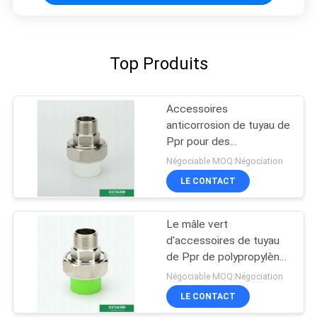
Top Produits
Accessoires
anticorrosion de tuyau de
Ppr pour des
équipements de piscine
Négociable MOQ:Négociation
LE CONTACT
Le mâle vert
d'accessoires de tuyau
de Ppr de polypropylène
a fileté la taille des
Négociable MOQ:Négociation
syndicats 20-110
LE CONTACT
millimètres