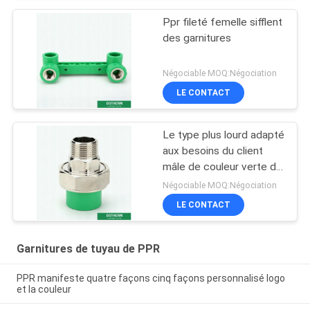
Ppr fileté femelle sifflent
des garnitures
Négociable MOQ:Négociation
LE CONTACT
Le type plus lourd adapté
aux besoins du client
mâle de couleur verte de
garnitures de tuyau de
Négociable MOQ:Négociation
Ppr a fileté l'union
LE CONTACT
Garnitures de tuyau de PPR
PPR manifeste quatre façons cinq façons personnalisé logo
et la couleur