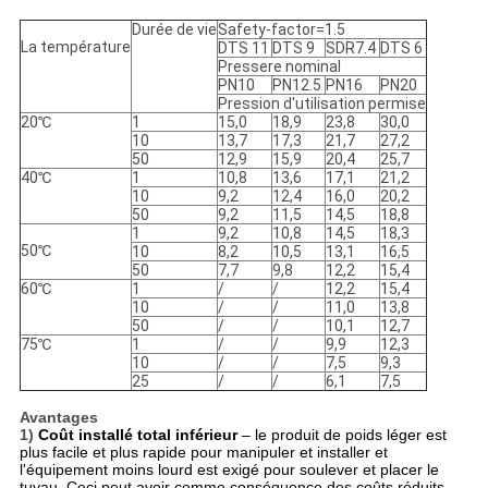
Durée de vie
Safety-factor=1.5
La température
DTS 11
DTS 9
SDR7.4
DTS 6
Pressere nominal
PN10
PN12.5
PN16
PN20
Pression d'utilisation permise
20℃
1
15,0
18,9
23,8
30,0
10
13,7
17,3
21,7
27,2
50
12,9
15,9
20,4
25,7
40℃
1
10,8
13,6
17,1
21,2
10
9,2
12,4
16,0
20,2
50
9,2
11,5
14,5
18,8
1
9,2
10,8
14,5
18,3
50℃
10
8,2
10,5
13,1
16,5
50
7,7
9,8
12,2
15,4
60℃
1
/
/
12,2
15,4
10
/
/
11,0
13,8
50
/
/
10,1
12,7
75℃
1
/
/
9,9
12,3
10
/
/
7,5
9,3
25
/
/
6,1
7,5
Avantages
1)
Coût installé total inférieur
– le produit de poids léger est
plus facile et plus rapide pour manipuler et installer et
l'équipement moins lourd est exigé pour soulever et placer le
tuyau. Ceci peut avoir comme conséquence des coûts réduits