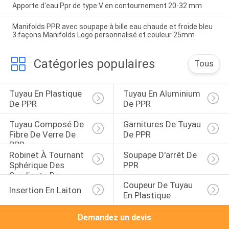
Apporte d'eau Ppr de type V en contournement 20-32 mm
Manifolds PPR avec soupape à bille eau chaude et froide bleu
3 façons Manifolds Logo personnalisé et couleur 25mm
Catégories populaires
Tous
Tuyau En Plastique 
Tuyau En Aluminium 
De PPR
De PPR
Tuyau Composé De 
Garnitures De Tuyau 
Fibre De Verre De 
De PPR
PPR
Robinet À Tournant 
Soupape D'arrêt De 
Sphérique Des 
PPR
Syndicats De 
Coupeur De Tuyau 
Double De PPR
Insertion En Laiton
En Plastique
Demandez un devis