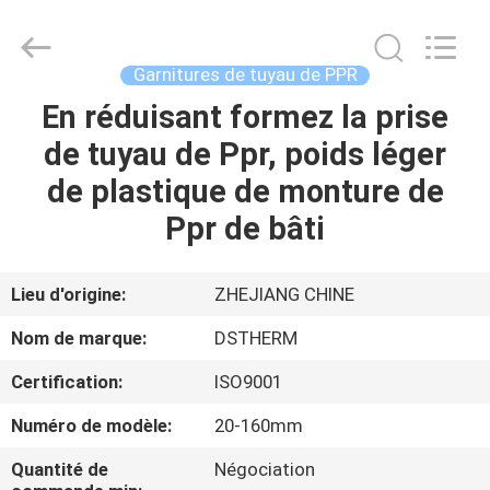
-
2026
DSTHERM
INDUSTRIAL
LIMITED.
Garnitures de tuyau de PPR
All
Rights
En réduisant formez la prise
ACCUEIL
Reserved.
de tuyau de Ppr, poids léger
PRODUITS
de plastique de monture de
Ppr de bâti
À
PROPOS
Lieu d'origine:
ZHEJIANG CHINE
DE
Nom de marque:
DSTHERM
NOUS
Certification:
ISO9001
Numéro de modèle:
20-160mm
VISITE
DE
Quantité de
Négociation