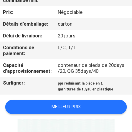
commande min:
L'USINE
Prix:
Négociable
CONTRÔLE
Détails d'emballage:
carton
QUALITÉ
Délai de livraison:
20 jours
Conditions de
L/C, T/T
CONTACTEZ-
paiement:
NOUS
Capacité
conteneur de pieds de 20days
d'approvisionnement:
/20, QG 35days/40
NOUVELLES
Surligner:
,
ppr réduisant la pièce en t
garnitures de tuyau en plastique
LES
MEILLEUR PRIX
AFFAIRES
PLAN