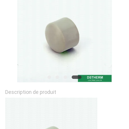
DU
SITE
POLITIQUE
EN
MATIÈRE
DE
PROTECTION
DE
Description de produit
LA
VIE
PRIVÉE