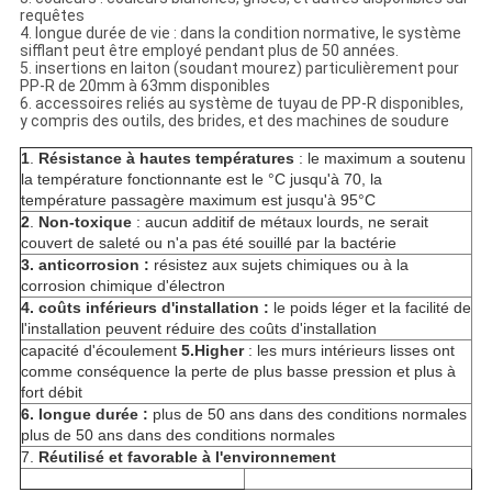
requêtes
4. longue durée de vie : dans la condition normative, le système
sifflant peut être employé pendant plus de 50 années.
5. insertions en laiton (soudant mourez) particulièrement pour
PP-R de 20mm à 63mm disponibles
6. accessoires reliés au système de tuyau de PP-R disponibles,
y compris des outils, des brides, et des machines de soudure
1
.
Résistance à hautes températures
: le maximum a soutenu
la température fonctionnante est le °C jusqu'à 70, la
température passagère maximum est jusqu'à 95°C
2
.
Non-toxique
: aucun additif de métaux lourds, ne serait
couvert de saleté ou n'a pas été souillé par la bactérie
3. anticorrosion :
résistez aux sujets chimiques ou à la
corrosion chimique d'électron
4. coûts inférieurs d'installation :
le poids léger et la facilité de
l'installation peuvent réduire des coûts d'installation
capacité d'écoulement
5.Higher
: les murs intérieurs lisses ont
comme conséquence la perte de plus basse pression et plus à
fort débit
6.
longue durée
:
plus de 50 ans dans des conditions normales
plus de 50 ans dans des conditions normales
7.
Réutilisé et favorable à l'environnement