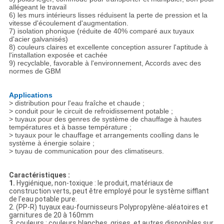
allégeant le travail
6) les murs intérieurs lisses réduisent la perte de pression et la
vitesse d'écoulement d'augmentation.
7) isolation phonique (réduite de 40% comparé aux tuyaux
d'acier galvanisés)
8) couleurs claires et excellente conception assurer l'aptitude à
l'installation exposée et cachée
9) recyclable, favorable à l'environnement, Accords avec des
normes de GBM
Applications
> distribution pour l'eau fraîche et chaude ;
> conduit pour le circuit de refroidissement potable ;
> tuyaux pour des genres de système de chauffage à hautes
températures et à basse température ;
> tuyaux pour le chauffage et arrangements coolling dans le
système à énergie solaire ;
> tuyau de communication pour des climatiseurs.
Caractéristiques :
1.
Hygiénique, non-toxique : le produit, matériaux de
construction verts, peut être employé pour le système sifflant
de l'eau potable pure.
2. (PP-R) tuyaux eau-fournisseurs Polypropylène-aléatoires et
garnitures de 20 à 160mm
3. couleurs : couleurs blanches, grises, et autres disponibles sur