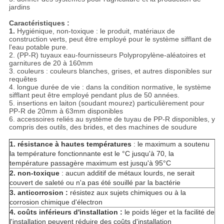
jardins
Caractéristiques :
1.
Hygiénique, non-toxique : le produit, matériaux de
construction verts, peut être employé pour le système sifflant de
l'eau potable pure.
2. (PP-R) tuyaux eau-fournisseurs Polypropylène-aléatoires et
garnitures de 20 à 160mm
3. couleurs : couleurs blanches, grises, et autres disponibles sur
requêtes
4. longue durée de vie : dans la condition normative, le système
sifflant peut être employé pendant plus de 50 années.
5. insertions en laiton (soudant mourez) particulièrement pour
PP-R de 20mm à 63mm disponibles
6. accessoires reliés au système de tuyau de PP-R disponibles, y
compris des outils, des brides, et des machines de soudure
1. résistance à hautes températures
: le maximum a soutenu
la température fonctionnante est le °C jusqu'à 70, la
température passagère maximum est jusqu'à 95°C
2. non-toxique
: aucun additif de métaux lourds, ne serait
couvert de saleté ou n'a pas été souillé par la bactérie
3. anticorrosion :
résistez aux sujets chimiques ou à la
corrosion chimique d'électron
4. coûts inférieurs d'installation :
le poids léger et la facilité de
l'installation peuvent réduire des coûts d'installation