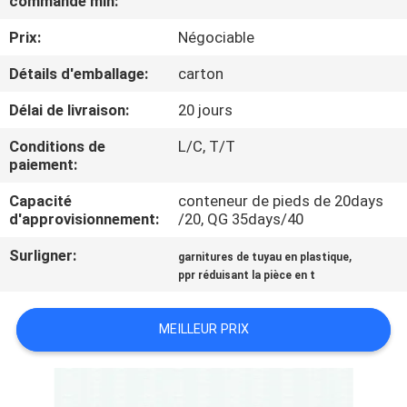
commande min:
L'USINE
Prix:
Négociable
CONTRÔLE
Détails d'emballage:
carton
QUALITÉ
Délai de livraison:
20 jours
Conditions de
L/C, T/T
CONTACTEZ-
paiement:
NOUS
Capacité
conteneur de pieds de 20days
d'approvisionnement:
/20, QG 35days/40
NOUVELLES
Surligner:
,
garnitures de tuyau en plastique
ppr réduisant la pièce en t
LES
MEILLEUR PRIX
AFFAIRES
PLAN