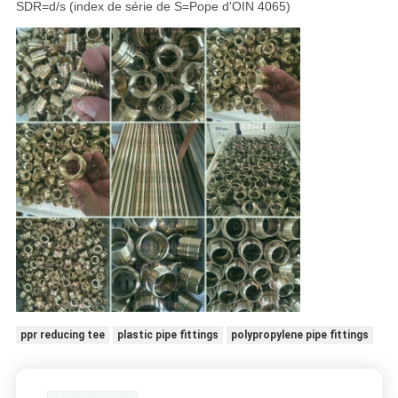
SDR=d/s (index de série de S=Pope d'OIN 4065)
ppr reducing tee
plastic pipe fittings
polypropylene pipe fittings