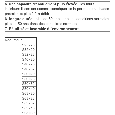
5. une capacité d'écoulement plus élevée
: les murs
intérieurs lisses ont comme conséquence la perte de plus basse
pression et plus à fort débit
6. longue durée :
plus de 50 ans dans des conditions normales
plus de 50 ans dans des conditions normales
7.
Réutilisé et favorable à l'environnement
Réducteur
S25×20
S32×20
S32×25
S40×20
S40×25
S40×32
S50×20
S50×25
S50×32
S50×40
S63×20
S63×25
S63×32
S63×40
S63×50