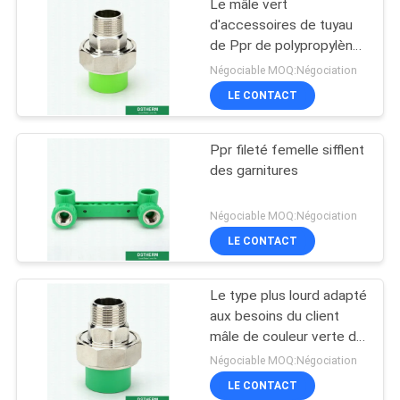
Le mâle vert
d'accessoires de tuyau
de Ppr de polypropylène
a fileté la taille des
Négociable MOQ:Négociation
syndicats 20-110
LE CONTACT
millimètres
Ppr fileté femelle sifflent
des garnitures
Négociable MOQ:Négociation
LE CONTACT
Le type plus lourd adapté
aux besoins du client
mâle de couleur verte de
garnitures de tuyau de
Négociable MOQ:Négociation
Ppr a fileté l'union
LE CONTACT