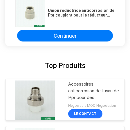
Union réductrice anticorrosion de
Ppr couplant pour le réducteur
d'offre d'eau chaude
Continuer
Top Produits
Accessoires
anticorrosion de tuyau de
Ppr pour des
équipements de piscine
Négociable MOQ:Négociation
LE CONTACT