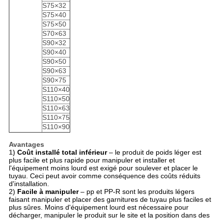
S75×32
S75×40
S75×50
S70×63
S90×32
S90×40
S90×50
S90×63
S90×75
S110×40
S110×50
S110×63
S110×75
S110×90
Avantages
1)
Coût installé total inférieur
– le produit de poids léger est
plus facile et plus rapide pour manipuler et installer et
l'équipement moins lourd est exigé pour soulever et placer le
tuyau. Ceci peut avoir comme conséquence des coûts réduits
d'installation.
2)
Facile à manipuler
– pp et PP-R sont les produits légers
faisant manipuler et placer des garnitures de tuyau plus faciles et
plus sûres. Moins d'équipement lourd est nécessaire pour
décharger, manipuler le produit sur le site et la position dans des