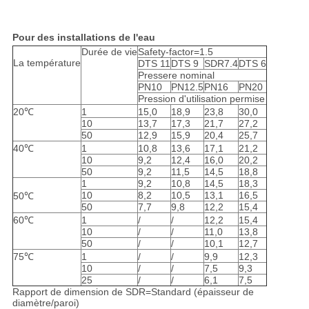
Pour des installations de l'eau
Durée de vie
Safety-factor=1.5
La température
DTS 11
DTS 9
SDR7.4
DTS 6
Pressere nominal
PN10
PN12.5
PN16
PN20
Pression d'utilisation permise
20℃
1
15,0
18,9
23,8
30,0
10
13,7
17,3
21,7
27,2
50
12,9
15,9
20,4
25,7
40℃
1
10,8
13,6
17,1
21,2
10
9,2
12,4
16,0
20,2
50
9,2
11,5
14,5
18,8
1
9,2
10,8
14,5
18,3
10
8,2
10,5
13,1
16,5
50℃
50
7,7
9,8
12,2
15,4
60℃
1
/
/
12,2
15,4
10
/
/
11,0
13,8
50
/
/
10,1
12,7
75℃
1
/
/
9,9
12,3
10
/
/
7,5
9,3
25
/
/
6,1
7,5
Rapport de dimension de SDR=Standard (épaisseur de
diamètre/paroi)