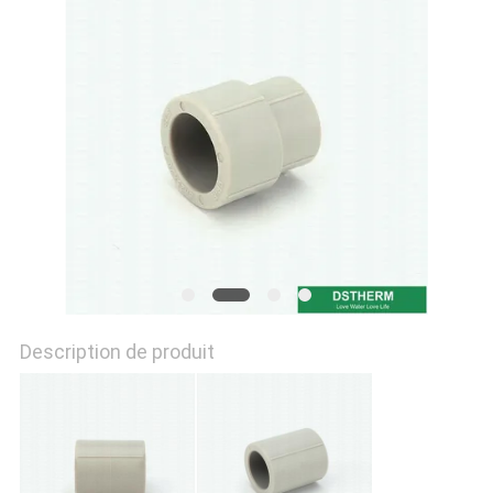
DU
SITE
POLITIQUE
EN
MATIÈRE
DE
PROTECTION
DE
Description de produit
LA
VIE
PRIVÉE