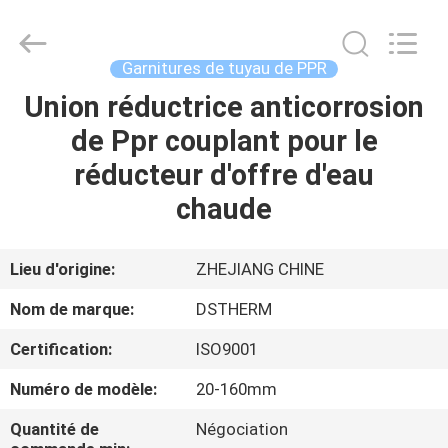
-
2026
DSTHERM
INDUSTRIAL
LIMITED.
Garnitures de tuyau de PPR
All
Rights
Union réductrice anticorrosion
ACCUEIL
Reserved.
de Ppr couplant pour le
PRODUITS
réducteur d'offre d'eau
chaude
À
PROPOS
Lieu d'origine:
ZHEJIANG CHINE
DE
Nom de marque:
DSTHERM
NOUS
Certification:
ISO9001
Numéro de modèle:
20-160mm
VISITE
DE
Quantité de
Négociation