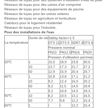
Réseaux de tuyau pour des usines d'air comprimé
Réseaux de tuyau pour des équipements de piscine
Réseaux de tuyau pour les usines solaires
Réseaux de tuyau en agriculture et horticulture
Caloducs pour le logement résidentiel
Réseaux de tuyau pour l'industrie,
Pour des installations de l'eau
Durée de vie
Safety-factor=1.5
La température
DTS 11
DTS 9
SDR7.4
DTS 6
Pressere nominal
PN10
PN12.5
PN16
PN20
Pression d'utilisation permise
20℃
1
15,0
18,9
23,8
30,0
10
13,7
17,3
21,7
27,2
50
12,9
15,9
20,4
25,7
40℃
1
10,8
13,6
17,1
21,2
10
9,2
12,4
16,0
20,2
50
9,2
11,5
14,5
18,8
1
9,2
10,8
14,5
18,3
50℃
10
8,2
10,5
13,1
16,5
50
7,7
9,8
12,2
15,4
60℃
1
/
/
12,2
15,4