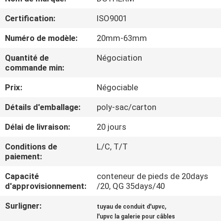
L'USINE
Certification:
ISO9001
CONTRÔLE
Numéro de modèle:
20mm-63mm
QUALITÉ
Quantité de
Négociation
commande min:
CONTACTEZ-
Prix:
Négociable
NOUS
Détails d'emballage:
poly-sac/carton
Délai de livraison:
20 jours
NOUVELLES
Conditions de
L/C, T/T
paiement:
LES
Capacité
conteneur de pieds de 20days
AFFAIRES
d'approvisionnement:
/20, QG 35days/40
Surligner:
,
tuyau de conduit d'upvc
PLAN
l'upvc la galerie pour câbles