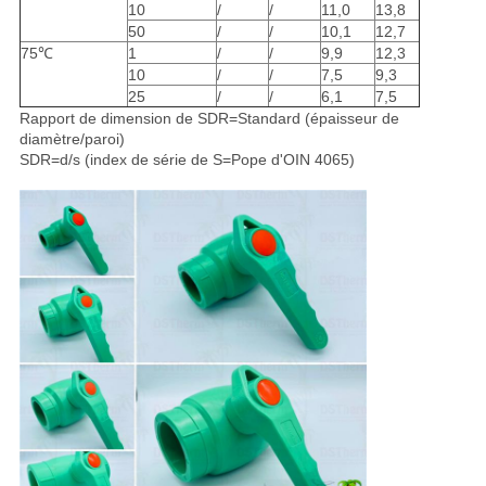
10
/
/
11,0
13,8
50
/
/
10,1
12,7
75℃
1
/
/
9,9
12,3
10
/
/
7,5
9,3
25
/
/
6,1
7,5
Rapport de dimension de SDR=Standard (épaisseur de
diamètre/paroi)
SDR=d/s (index de série de S=Pope d'OIN 4065)