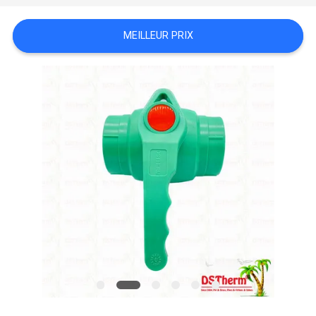
DU
MEILLEUR PRIX
SITE
POLITIQUE
EN
MATIÈRE
DE
PROTECTION
DE
LA
VIE
PRIVÉE