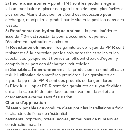
2)
Facile à manipuler
– pp et PP-R sont les produits légers
faisant manipuler et placer des garnitures de tuyau plus faciles et
plus sûres. Moins d'équipement lourd est nécessaire pour
décharger, manipuler le produit sur le site et la position dans des
fossés.
3)
Représentation hydraulique optima
– la peau intérieure
Pp-
lisse du
r est résistante pour s'accumuler et permet
l'écoulement hydraulique optimum.
4)
Résistance chimique
– les garnitures de tuyau de PP-R sont
la
résistantes à
corrosion par les sols agressifs et salins et les
substances typiquement trouvés en effluent d'eaux d'égout, y
compris la plupart des décharges industrielles.
l'
5)
Sensible à
environnement
– la production matériel-efficace
réduit l'utilisation des matières premières. Les garnitures de
tuyau de pp et de PP-R sont des produits de longue durée.
6)
Flexibile
– pp et PP-R sont des garnitures de tuyau flexibles
qui ont la capacité de faire face au mouvement de sol et au
chargement externe sans fissuration.
Champ d'application
Réseaux potables de conduite d'eau pour les installations à froid
et chaudes de l'eau de résidentiel
bâtiments, hôpitaux, hôtels, écoles, immeubles de bureaux et
construction navale
Réseaux de tuyau pour des systèmes d'utilisation d'eau de pluie