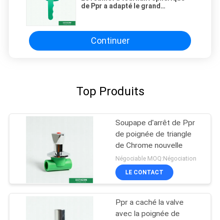
de Ppr a adapté le grand
écoulement aux besoins du client
de poignée de Ppr à tournant
sphérique de robinet de
conceptions fortes en laiton en
Continuer
plastique vertes de boule
Top Produits
Soupape d'arrêt de Ppr
de poignée de triangle
de Chrome nouvelle
Négociable MOQ:Négociation
LE CONTACT
Ppr a caché la valve
avec la poignée de