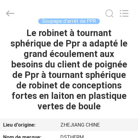
-
2026
DSTHERM
INDUSTRIAL
LIMITED.
Soupape d'arrêt de PPR
All
Rights
Le robinet à tournant
ACCUEIL
Reserved.
sphérique de Ppr a adapté le
PRODUITS
grand écoulement aux
besoins du client de poignée
À
de Ppr à tournant sphérique
PROPOS
de robinet de conceptions
DE
fortes en laiton en plastique
NOUS
vertes de boule
VISITE
Lieu d'origine:
ZHEJIANG CHINE
DE
Nom de marque:
DSTHERM