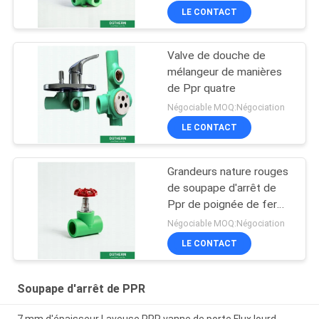
LE CONTACT
Valve de douche de
mélangeur de manières
de Ppr quatre
Négociable MOQ:Négociation
LE CONTACT
Grandeurs nature rouges
de soupape d'arrêt de
Ppr de poignée de fer
intérieures à travers la
Négociable MOQ:Négociation
soupape d'arrêt
LE CONTACT
Soupape d'arrêt de PPR
7 mm d'épaisseur Laveuse PPR vanne de porte Flux lourd