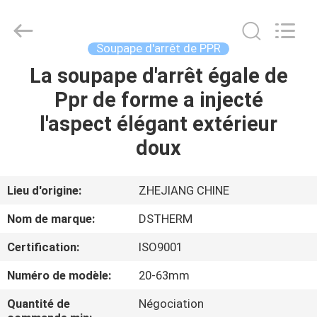
-
2026
DSTHERM
INDUSTRIAL
LIMITED.
Soupape d'arrêt de PPR
All
Rights
La soupape d'arrêt égale de
ACCUEIL
Reserved.
Ppr de forme a injecté
PRODUITS
l'aspect élégant extérieur
doux
À
PROPOS
Lieu d'origine:
ZHEJIANG CHINE
DE
Nom de marque:
DSTHERM
NOUS
Certification:
ISO9001
Numéro de modèle:
20-63mm
VISITE
DE
Quantité de
Négociation