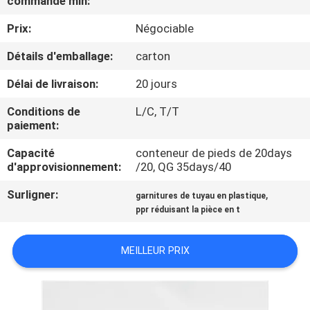
commande min:
L'USINE
Prix:
Négociable
CONTRÔLE
Détails d'emballage:
carton
QUALITÉ
Délai de livraison:
20 jours
Conditions de
L/C, T/T
CONTACTEZ-
paiement:
NOUS
Capacité
conteneur de pieds de 20days
d'approvisionnement:
/20, QG 35days/40
NOUVELLES
Surligner:
,
garnitures de tuyau en plastique
ppr réduisant la pièce en t
LES
MEILLEUR PRIX
AFFAIRES
PLAN