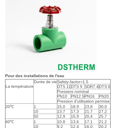
Pour des installations de l'eau
Durée de vie
Safety-factor=1.5
La température
DTS 11
DTS 9
SDR7.4
DTS 6
Pressere nominal
PN10
PN12.5
PN16
PN20
Pression d'utilisation permise
20℃
1
15,0
18,9
23,8
30,0
10
13,7
17,3
21,7
27,2
50
12,9
15,9
20,4
25,7
40℃
1
10,8
13,6
17,1
21,2
10
9,2
12,4
16,0
20,2