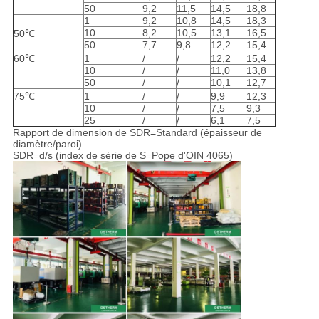
50
9,2
11,5
14,5
18,8
1
9,2
10,8
14,5
18,3
10
8,2
10,5
13,1
16,5
50℃
50
7,7
9,8
12,2
15,4
60℃
1
/
/
12,2
15,4
10
/
/
11,0
13,8
50
/
/
10,1
12,7
75℃
1
/
/
9,9
12,3
10
/
/
7,5
9,3
25
/
/
6,1
7,5
Rapport de dimension de SDR=Standard (épaisseur de
diamètre/paroi)
SDR=d/s (index de série de S=Pope d'OIN 4065)