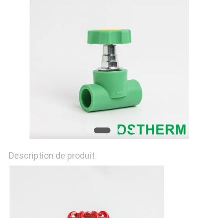
DU
SITE
POLITIQUE
EN
MATIÈRE
DE
PROTECTION
DE
Description de produit
LA
VIE
PRIVÉE